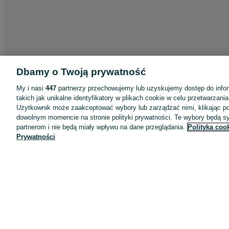
Dbamy o Twoją prywatność
My i nasi
447
partnerzy przechowujemy lub uzyskujemy dostęp do infor
takich jak unikalne identyfikatory w plikach cookie w celu przetwarzan
Użytkownik może zaakceptować wybory lub zarządzać nimi, klikając po
dowolnym momencie na stronie polityki prywatności. Te wybory będą 
partnerom i nie będą miały wpływu na dane przeglądania.
Polityka coo
Prywatności
Aplikacje mobilne OLX.pl
Pomoc
Wyróżnione ogłoszenia
Oferta dla firm
Blog