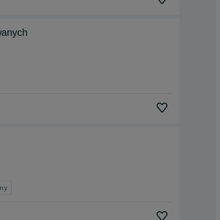
owanych
rmy