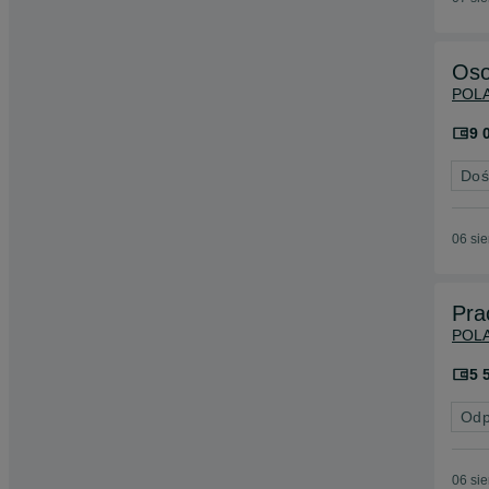
Oso
POL
9 
Doś
06 si
Pra
POL
5 
Odp
06 si