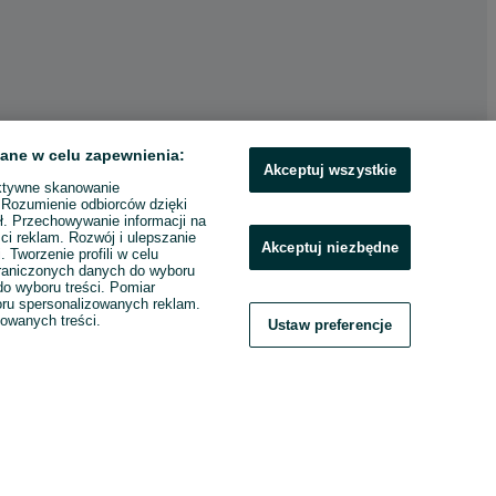
ane w celu zapewnienia:
Akceptuj wszystkie
ktywne skanowanie
. Rozumienie odbiorców dzięki
ł. Przechowywanie informacji na
ci reklam. Rozwój i ulepszanie
Akceptuj niezbędne
. Tworzenie profili w celu
raniczonych danych do wyboru
o wyboru treści. Pomiar
boru spersonalizowanych reklam.
zowanych treści.
Ustaw preferencje