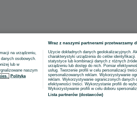
Wraz z naszymi partnerami przetwarzamy d
Użycie dokładnych danych geolokalizacyjnych. A
macji na urządzeniu,
charakterystyki urządzenia do celów identyfikacji
ia danych osobowych.
statystyce lub kombinacji danych z różnych źróde
niżej lub w
urządzeniu lub dostęp do nich. Pomiar efektywnoś
sygnalizowane naszym
usług. Tworzenie profili w celu personalizacji treści
spersonalizowanych reklam. Wykorzystywanie og
kies,
Polityka
reklam. Wykorzystywanie ograniczonych danych d
efektywności treści. Wykorzystanie profili do wy
Wykorzystywanie profili w celu doboru spersonali
Lista partnerów (dostawców)