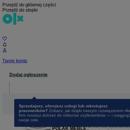
Przejdź do głównej części
Przejdź do stopki
Czat
Twoje konto
Dodaj ogłoszenie
Dla biznesu
opens in a new tab
Sprzedajesz, oferujesz usługi lub rekrutujesz
pracowników?
Zobacz, jak dzięki naszym rozwiązaniom dl
firm możesz dotrzeć do milionów użytkowników — i osiągną
swoje cele.
Na OLX od
stycznia 20
POLAK MEBLE