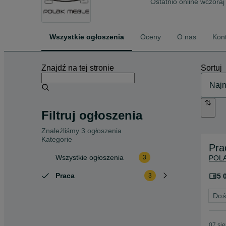
Ostatnio online wczoraj
Wszystkie ogłoszenia
Oceny
O nas
Kon
Znajdź na tej stronie
Sortuj
Filtruj ogłoszenia
Znaleźliśmy 3 ogłoszenia
Kategorie
Pra
Wszystkie ogłoszenia
POL
3
Praca
5 
3
Doś
07 si