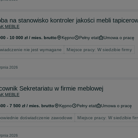
ba na stanowisko kontroler jakości mebli tapicer
AK MEBLE
000 - 10 000 zł / mies. brutto
Kępno
Pełny etat
Umowa o pracę
wiadczenie nie jest wymagane
Miejsce pracy: W siedzibie firmy
erpnia 2026
cownik Sekretariatu w firmie meblowej
AK MEBLE
500 - 7 500 zł / mies. brutto
Kępno
Pełny etat
Umowa o pracę
owiednie doświadczenie zawodowe
Miejsce pracy: W siedzibie fi
erpnia 2026