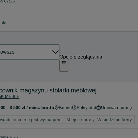
 o 07:25
takt
Opcje przeglądania
cownik magazynu stolarki meblowej
AK MEBLE
000 - 8 500 zł / mies. brutto
Kępno
Pełny etat
Umowa o pracę
wiadczenie nie jest wymagane
Miejsce pracy: W siedzibie firmy
erpnia 2026